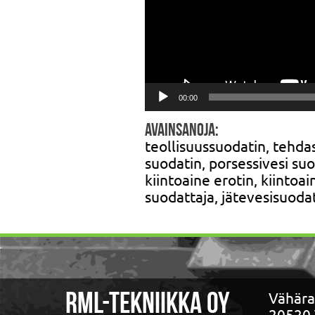
00:00
Avainsanoja:
teollisuussuodatin, tehda
suodatin, porsessivesi su
kiintoaine erotin, kiintoa
suodattaja, jätevesisuodat
Vähära
RML-TEKNIIKKA OY
20520 