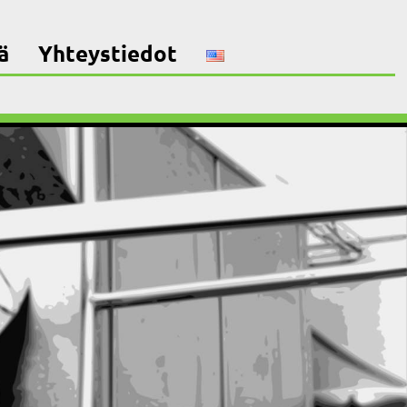
ä
Yhteystiedot