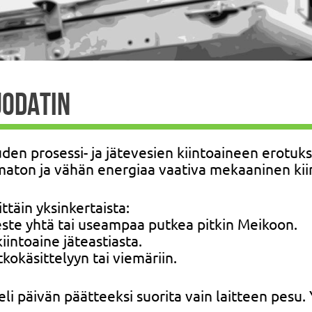
ODATIN
uden prosessi- ja jätevesien kiintoaineen erotuk
maton ja vähän energiaa vaativa mekaaninen kiin
ttäin yksinkertaista:
este yhtä tai useampaa putkea pitkin Meikoon.
iintoaine jäteastiasta.
tkokäsittelyyn tai viemäriin.
li päivän päätteeksi suorita vain laitteen pesu. 