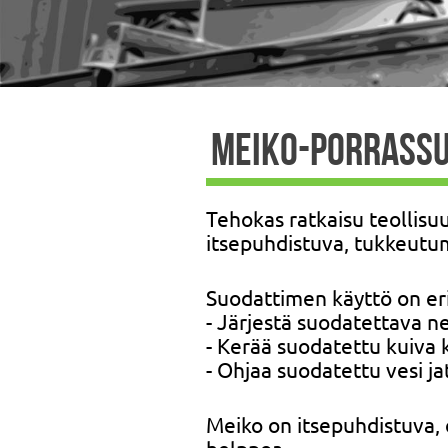
MEIKO-PORRASSU
Tehokas ratkaisu teollisu
itsepuhdistuva, tukkeutu
Suodattimen käyttö on eri
- Järjestä suodatettava n
- Kerää suodatettu kuiva k
- Ohjaa suodatettu vesi ja
Meiko on itsepuhdistuva, e