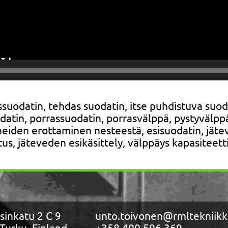
ssuodatin, tehdas suodatin, itse puhdistuva su
odatin, porrassuodatin, porrasvälppä, pystyvälpp
ineiden erottaminen nesteestä, esisuodatin, jäte
us, jäteveden esikäsittely, välppäys kapasiteetti
sinkatu 2 C 9
unto.toivonen@rmltekniikka
Turku, Finland
+358 400 596 369