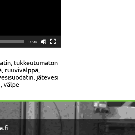
00:34
odatin, tukkeutumaton
ä, ruuvivälppä,
vesisuodatin, jätevesi
, välpe
.fi